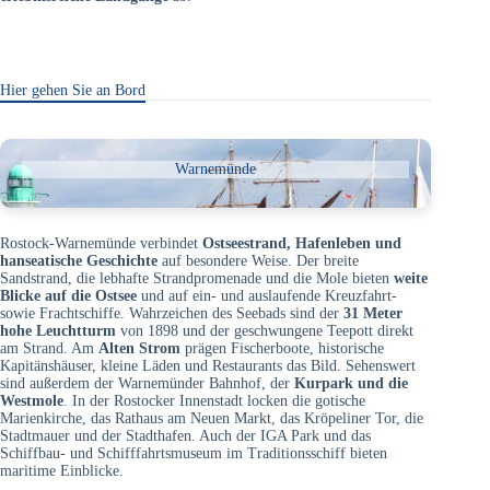
Hier gehen Sie an Bord
Warnemünde
Rostock-Warnemünde verbindet
Ostseestrand, Hafenleben und
hanseatische Geschichte
auf besondere Weise. Der breite
Sandstrand, die lebhafte Strandpromenade und die Mole bieten
weite
Blicke auf die Ostsee
und auf ein- und auslaufende Kreuzfahrt-
sowie Frachtschiffe. Wahrzeichen des Seebads sind der
31 Meter
hohe Leuchtturm
von 1898 und der geschwungene Teepott direkt
am Strand. Am
Alten Strom
prägen Fischerboote, historische
Kapitänshäuser, kleine Läden und Restaurants das Bild. Sehenswert
sind außerdem der Warnemünder Bahnhof, der
Kurpark und die
Westmole
. In der Rostocker Innenstadt locken die gotische
Marienkirche, das Rathaus am Neuen Markt, das Kröpeliner Tor, die
Stadtmauer und der Stadthafen. Auch der IGA Park und das
Schiffbau- und Schifffahrtsmuseum im Traditionsschiff bieten
maritime Einblicke.