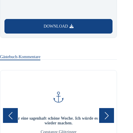
DOWNLOAD
Gästebuch-Kommentare
Es war eine sagenhaft schöne Woche. Ich würde es sofort
Sege
wieder machen.
Mi
Constanze Glötzinger