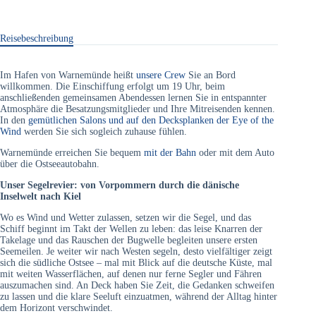
Reisebeschreibung
Im Hafen von Warnemünde heißt
unsere Crew
Sie an Bord
willkommen. Die Einschiffung erfolgt um 19 Uhr, beim
anschließenden gemeinsamen Abendessen lernen Sie in entspannter
Atmosphäre die Besatzungsmitglieder und Ihre Mitreisenden kennen.
In den
gemütlichen Salons und auf den Decksplanken der Eye of the
Wind
werden Sie sich sogleich zuhause fühlen.
Warnemünde erreichen Sie bequem
mit der Bahn
oder mit dem Auto
über die Ostseeautobahn.
Unser Segelrevier: von Vorpommern durch die dänische
Inselwelt nach Kiel
Wo es Wind und Wetter zulassen, setzen wir die Segel, und das
Schiff beginnt im Takt der Wellen zu leben: das leise Knarren der
Takelage und das Rauschen der Bugwelle begleiten unsere ersten
Seemeilen. Je weiter wir nach Westen segeln, desto vielfältiger zeigt
sich die südliche Ostsee – mal mit Blick auf die deutsche Küste, mal
mit weiten Wasserflächen, auf denen nur ferne Segler und Fähren
auszumachen sind. An Deck haben Sie Zeit, die Gedanken schweifen
zu lassen und die klare Seeluft einzuatmen, während der Alltag hinter
dem Horizont verschwindet.