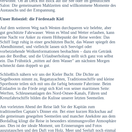
verwöhnt. Ob an Deck mit Blick auf die See oder im gemütlichen
Salon: Die gemeinsamen Mahlzeiten sind willkommene Momente des
Austauschs und der Entspannung.
Unser Reiseziel: die Fördestadt Kiel
Auf dem weiteren Weg nach Westen durchqueren wir belebte, aber
gut geschützte Fahrwasser. Wenn es Wind und Wetter erlauben, kann
eine Nacht vor Anker zu einem Höhepunkt der Reise werden: Das
Schiff liegt ruhig in einer geschützten Bucht, das Wasser spiegelt den
Abendhimmel, und vielleicht lassen sich Seevögel oder
vorbeiziehende Wolkenformationen beobachten – dazu ein Getränk
aus der Bordbar, und die Urlaubserholung stellt sich ganz von selbst
ein. Das Frühstück „mitten auf dem Wasser“ am nächsten Morgen
schmeckt dann doppelt so gut.
Schließlich nähern wir uns der Kieler Bucht. Die Dichte an
Segelbooten nimmt zu, Regattayachten, Traditionsschiffe und kleine
Sportboote teilen sich mit uns die farbig betonnte Fahrrinne. Beim
Einlaufen in die Förde zeigt sich Kiel von seiner maritimen Seite:
Werften, Schleusenanlagen des Nord-Ostsee-Kanals, Fähren und
Kreuzfahrtschiffe bilden die Kulisse unserer letzten Seemeilen.
Am vorletzten Abend der Reise lädt Sie der Kapitän zum
traditionellen Captain’s Dinner ein. Bei einer kurzen Rückschau auf
die gemeinsam gesegelten Seemeilen und mancher Anekdote aus dem
Bordalltag klingt die Reise in besonders stimmungsvoller Atmosphäre
aus. Dies ist der ideale Moment, um Erinnerungen und Fotos
auszutauschen und den Duft von Holz, Meer und Seeluft noch einmal