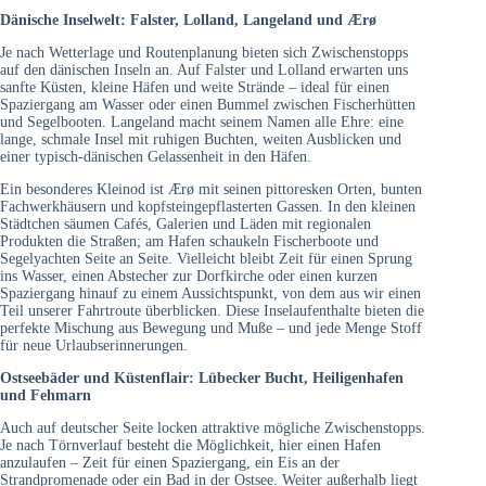
Dänische Inselwelt: Falster, Lolland, Langeland und Ærø
Je nach Wetterlage und Routenplanung bieten sich Zwischenstopps
auf den dänischen Inseln an. Auf Falster und Lolland erwarten uns
sanfte Küsten, kleine Häfen und weite Strände – ideal für einen
Spaziergang am Wasser oder einen Bummel zwischen Fischerhütten
und Segelbooten. Langeland macht seinem Namen alle Ehre: eine
lange, schmale Insel mit ruhigen Buchten, weiten Ausblicken und
einer typisch-dänischen Gelassenheit in den Häfen.
Ein besonderes Kleinod ist Ærø mit seinen pittoresken Orten, bunten
Fachwerkhäusern und kopfsteingepflasterten Gassen. In den kleinen
Städtchen säumen Cafés, Galerien und Läden mit regionalen
Produkten die Straßen; am Hafen schaukeln Fischerboote und
Segelyachten Seite an Seite. Vielleicht bleibt Zeit für einen Sprung
ins Wasser, einen Abstecher zur Dorfkirche oder einen kurzen
Spaziergang hinauf zu einem Aussichtspunkt, von dem aus wir einen
Teil unserer Fahrtroute überblicken. Diese Inselaufenthalte bieten die
perfekte Mischung aus Bewegung und Muße – und jede Menge Stoff
für neue Urlaubserinnerungen.
Ostseebäder und Küstenflair: Lübecker Bucht, Heiligenhafen
und Fehmarn
Auch auf deutscher Seite locken attraktive mögliche Zwischenstopps.
Je nach Törnverlauf besteht die Möglichkeit, hier einen Hafen
anzulaufen – Zeit für einen Spaziergang, ein Eis an der
Strandpromenade oder ein Bad in der Ostsee. Weiter außerhalb liegt