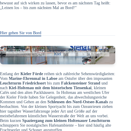
bewusst auf sich wirken zu lassen, bevor es am nächsten Tag heißt:
„Leinen los – bis zum nächsten Mal an Bord!“
Hier gehen Sie von Bord
Kiel
Entlang der
Kieler Förde
reihen sich zahlreiche Sehenswürdigkeiten:
Vom
Marine-Ehrenmal in Laboe
am Ostufer über den imposanten
Leuchtturm Friedrichsort
bis zum
Falckensteiner Strand
und
nach
Kiel-Holtenau mit dem historischen Tiessenkai
, kleinen
Cafés und den alten Packhäusern. In Holtenau am westlichen Ufer
der Kieler Förde haben Sie Gelegenheit, das abwechslungsreiche
Kommen und Gehen an den
Schleusen des Nord-Ostsee-Kanals
zu
beobachten. Von der kleinen Sportyacht bis zum Ozeanriesen ziehen
hier tagsüber Wasserfahrzeuge jeder Art und Größe auf der
meistbefahrenen künstlichen Wasserstraße der Welt an uns vorbei.
Beim kurzen
Spaziergang zum kleinen Holtenauer Leuchtturm
schnuppern Sie nostalgisches Hafenambiente – hier sind häufig alte
Frachtsegler und Schoner anzutreffen.