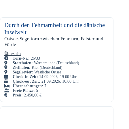
Durch den Fehmarnbelt und die dänische
Inselwelt
Ostsee-Segeltörn zwischen Fehmarn, Falster und
Förde
Übersicht
Törn-Nr.:
26/33
Starthafen:
Warnemünde
(Deutschland)
Zielhafen:
Kiel
(Deutschland)
Segelrevier:
Westliche Ostsee
Check-in Zeit:
14.09.2026, 19:00 Uhr
Check-out Zeit:
21.09.2026, 10:00 Uhr
Übernachtungen:
7
Freie Plätze:
5
Preis:
2.450,00
€