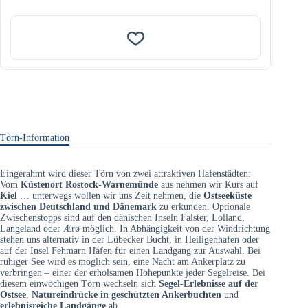
Törn-Information
Eingerahmt wird dieser Törn von zwei attraktiven Hafenstädten:
Vom
Küstenort Rostock-Warnemünde
aus nehmen wir Kurs auf
Kiel
… unterwegs wollen wir uns Zeit nehmen, die
Ostseeküste
zwischen Deutschland und Dänemark
zu erkunden. Optionale
Zwischenstopps sind auf den dänischen Inseln Falster, Lolland,
Langeland oder Ærø möglich. In Abhängigkeit von der Windrichtung
stehen uns alternativ in der Lübecker Bucht, in Heiligenhafen oder
auf der Insel Fehmarn Häfen für einen Landgang zur Auswahl. Bei
ruhiger See wird es möglich sein, eine Nacht am Ankerplatz zu
verbringen – einer der erholsamen Höhepunkte jeder Segelreise. Bei
diesem einwöchigen Törn wechseln sich
Segel-Erlebnisse auf der
Ostsee
,
Natureindrücke in geschützten Ankerbuchten
und
erlebnisreiche Landgänge
ab.