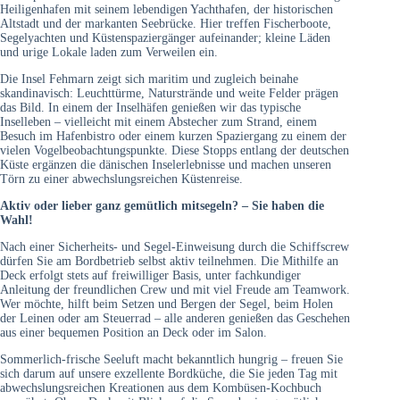
Heiligenhafen mit seinem lebendigen Yachthafen, der historischen
Altstadt und der markanten Seebrücke. Hier treffen Fischerboote,
Segelyachten und Küstenspaziergänger aufeinander; kleine Läden
und urige Lokale laden zum Verweilen ein.
Die Insel Fehmarn zeigt sich maritim und zugleich beinahe
skandinavisch: Leuchttürme, Naturstrände und weite Felder prägen
das Bild. In einem der Inselhäfen genießen wir das typische
Inselleben – vielleicht mit einem Abstecher zum Strand, einem
Besuch im Hafenbistro oder einem kurzen Spaziergang zu einem der
vielen Vogelbeobachtungspunkte. Diese Stopps entlang der deutschen
Küste ergänzen die dänischen Inselerlebnisse und machen unseren
Törn zu einer abwechslungsreichen Küstenreise.
Aktiv oder lieber ganz gemütlich mitsegeln? – Sie haben die
Wahl!
Nach einer Sicherheits- und Segel-Einweisung durch die Schiffscrew
dürfen Sie am Bordbetrieb selbst aktiv teilnehmen. Die Mithilfe an
Deck erfolgt stets auf freiwilliger Basis, unter fachkundiger
Anleitung der freundlichen Crew und mit viel Freude am Teamwork.
Wer möchte, hilft beim Setzen und Bergen der Segel, beim Holen
der Leinen oder am Steuerrad – alle anderen genießen das Geschehen
aus einer bequemen Position an Deck oder im Salon.
Sommerlich-frische Seeluft macht bekanntlich hungrig – freuen Sie
sich darum auf unsere exzellente Bordküche, die Sie jeden Tag mit
abwechslungsreichen Kreationen aus dem Kombüsen-Kochbuch