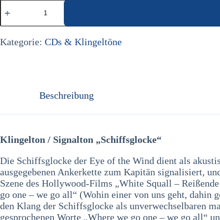
Klingeltöne
"Schiffsglocke"
und
"Typhon"
Menge
Kategorie:
CDs & Klingeltöne
Beschreibung
Klingelton / Signalton „Schiffsglocke“
Die Schiffsglocke der Eye of the Wind dient als akust
ausgegebenen Ankerkette zum Kapitän signalisiert, un
Szene des Hollywood-Films „White Squall – Reißende 
go one – we go all“ (Wohin einer von uns geht, dahin
den Klang der Schiffsglocke als unverwechselbaren mar
gesprochenen Worte „Where we go one – we go all“ und 