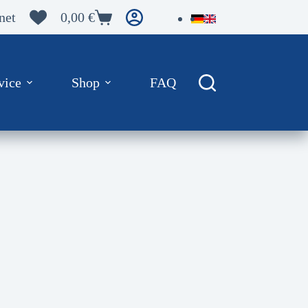
net
0,00
€
Warenkorb
vice
Shop
FAQ