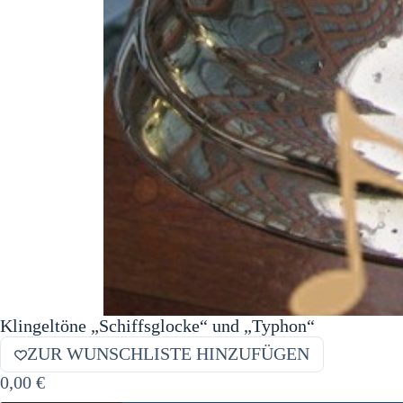
Klingeltöne „Schiffsglocke“ und „Typhon“
ZUR WUNSCHLISTE HINZUFÜGEN
0,00
€