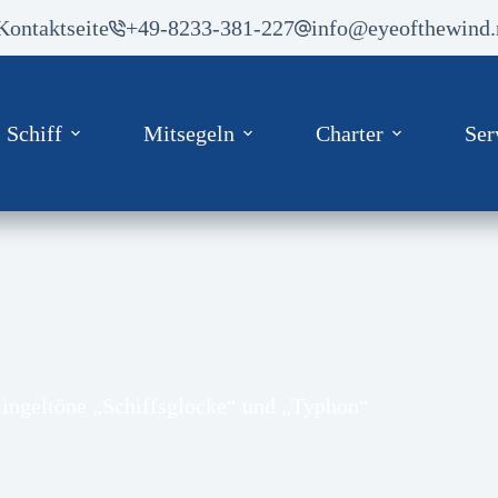
Kontaktseite
+49-8233-381-227
info@eyeofthewind.
Schiff
Mitsegeln
Charter
Ser
ingeltöne „Schiffsglocke“ und „Typhon“