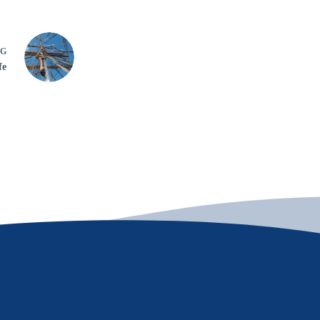
AG
fe