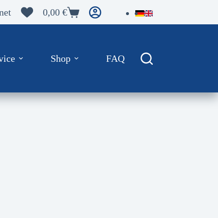
net
0,00
€
Warenkorb
vice
Shop
FAQ