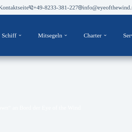
Kontaktseite
+49-8233-381-227
info@eyeofthewind.
Schiff
Mitsegeln
Charter
Ser
wn“ an Bord der Eye of the Wind