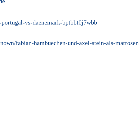
de
-portugal-vs-daenemark-bptbbt0j7wbb
known/fabian-hambuechen-und-axel-stein-als-matrosen