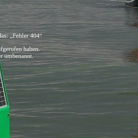
das: „Fehler 404“
ufgerufen haben.
der umbenannt.